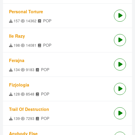
Personal Torture
POP
157
14362
Ile Razy
POP
198
14081
Ferajna
POP
134
9183
Fizjologia
POP
128
8548
Trail Of Destruction
POP
139
7293
Anybody Else