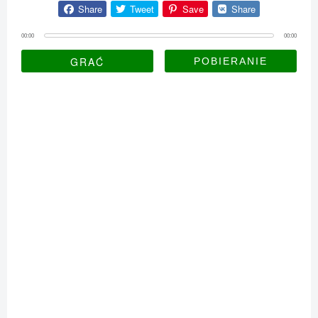
Share
Tweet
Save
Share
00:00
00:00
GRAĆ