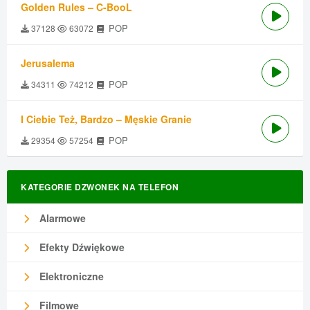
Golden Rules – C-BooL
POP
37128
63072
Jerusalema
POP
34311
74212
I Ciebie Też, Bardzo – Męskie Granie
POP
29354
57254
KATEGORIE DZWONEK NA TELEFON
Alarmowe
Efekty Dźwiękowe
Elektroniczne
Filmowe