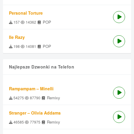
Personal Torture
POP
157
14362
Ile Razy
POP
198
14081
Najlepsze Dzwonki na Telefon
Rampampam – Minelli
Remixy
54275
87790
Stranger – Olivia Addams
Remixy
46585
77975