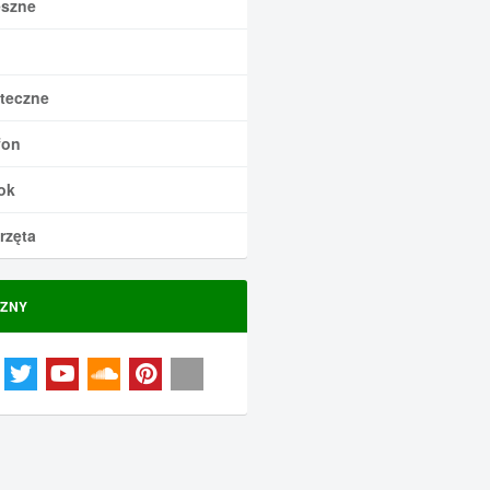
szne
teczne
fon
ok
rzęta
ZNY