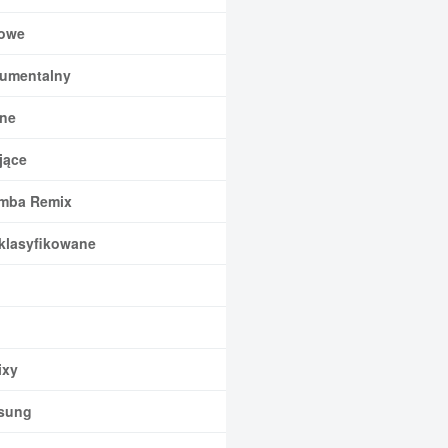
owe
rumentalny
ne
jące
mba Remix
klasyfikowane
xy
sung