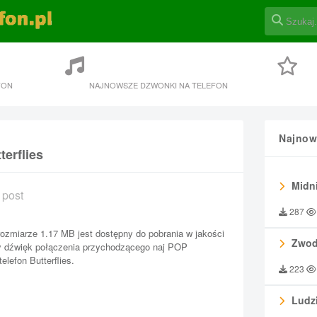
FON
NAJNOWSZE DZWONKI NA TELEFON
Najnow
terflies
Midni
 post
287
 rozmiarze 1.17 MB jest dostępny do pobrania w jakości
Zwod
ny dźwięk połączenia przychodzącego naj POP
elefon Butterflies.
223
Ludzi