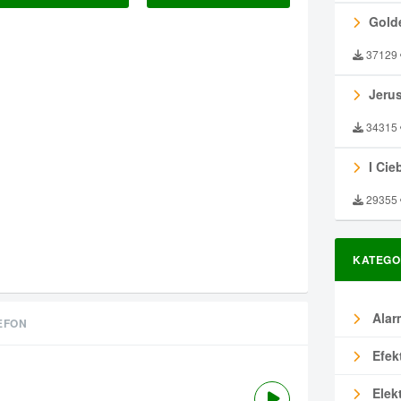
Gold
37129
Jeru
34315
I Ciebie
29355
KATEGO
Alar
EFON
Efek
Elek