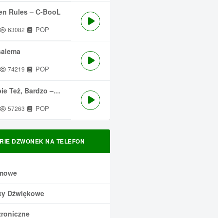
en Rules – C-BooL
POP
63082
salema
POP
74219
 Też, Bardzo – Męskie Granie
POP
57263
RIE DZWONEK NA TELEFON
mowe
ty Dźwiękowe
troniczne