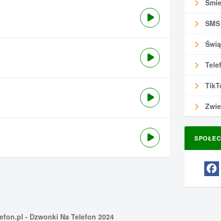
Śmie
SMS
Świą
Tele
TikT
Zwie
SPOŁEC
efon.pl
- Dzwonki Na Telefon 2024