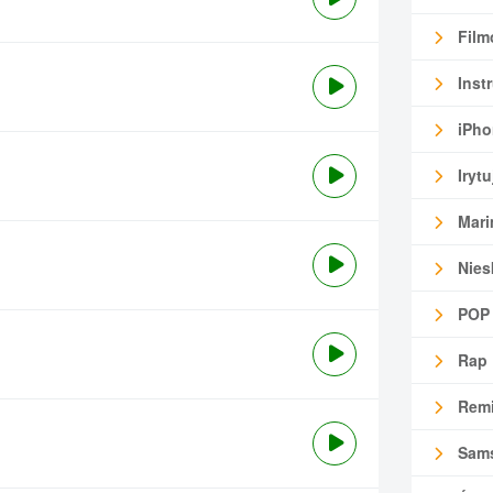
Film
Inst
iPho
Irytu
Mari
Nies
POP
Rap
Remi
Sam