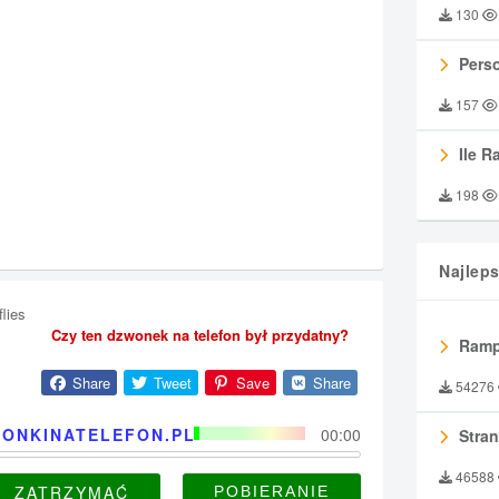
130
Perso
157
Ile R
198
Najlep
flies
Czy ten dzwonek na telefon był przydatny?
Ramp
Share
Tweet
Save
Share
54276
ONKINATELEFON.PL
00:00
Stran
46588
ZATRZYMAĆ