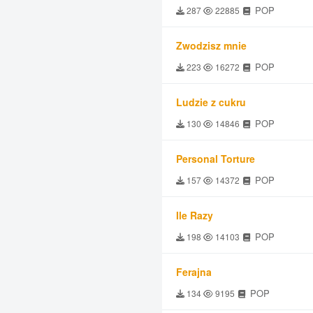
POP
287
22885
Zwodzisz mnie
POP
223
16272
Ludzie z cukru
POP
130
14846
Personal Torture
POP
157
14372
Ile Razy
POP
198
14103
Ferajna
POP
134
9195