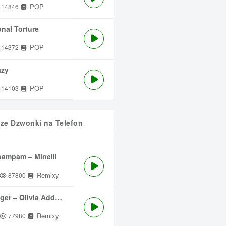
POP
14846
nal Torture
POP
14372
azy
POP
14103
sze Dzwonki na Telefon
ampam – Minelli
Remixy
87800
ger – Olivia Addams
Remixy
77980