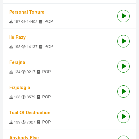
Personal Torture
POP
157
14402
Ile Razy
POP
198
14137
Ferajna
POP
134
9217
Fizjologia
POP
128
8579
Trail Of Destruction
POP
139
7327
Anybody Else