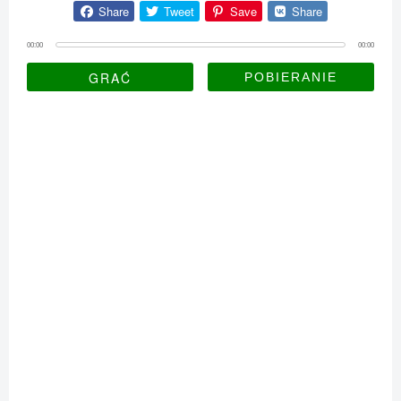
Share
Tweet
Save
Share
00:00
00:00
GRAĆ