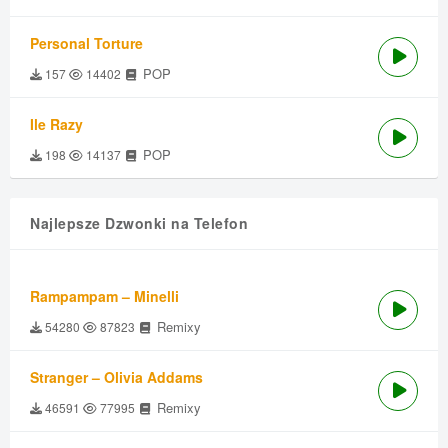
Personal Torture
POP
157
14402
Ile Razy
POP
198
14137
Najlepsze Dzwonki na Telefon
Rampampam – Minelli
Remixy
54280
87823
Stranger – Olivia Addams
Remixy
46591
77995