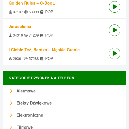
Golden Rules – C-BooL
POP
37137
63099
Jerusalema
POP
34319
74239
I Ciebie Też, Bardzo – Męskie Granie
POP
29361
57288
KATEGORIE DZWONEK NA TELEFON
Alarmowe
Efekty Dźwiękowe
Elektroniczne
Filmowe