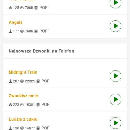
POP
125
7089
Angels
POP
177
7606
Najnowsze Dzwonki na Telefon
Midnight Train
POP
287
22925
Zwodzisz mnie
POP
223
16301
Ludzie z cukru
POP
130
14877