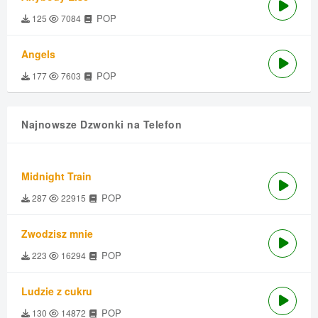
POP
125
7084
Angels
POP
177
7603
Najnowsze Dzwonki na Telefon
Midnight Train
POP
287
22915
Zwodzisz mnie
POP
223
16294
Ludzie z cukru
POP
130
14872