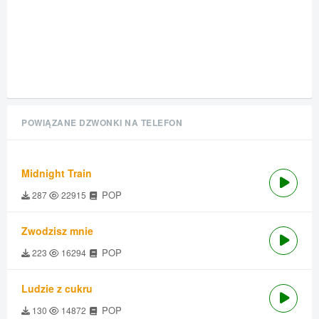
POWIĄZANE DZWONKI NA TELEFON
Midnight Train
POP
287
22915
Zwodzisz mnie
POP
223
16294
Ludzie z cukru
POP
130
14872