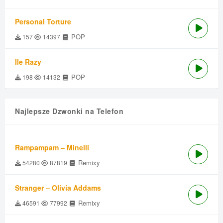
Personal Torture
POP
157
14397
Ile Razy
POP
198
14132
Najlepsze Dzwonki na Telefon
Rampampam – Minelli
Remixy
54280
87819
Stranger – Olivia Addams
Remixy
46591
77992