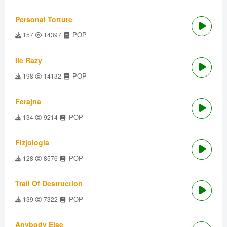
Personal Torture
POP
157
14397
Ile Razy
POP
198
14132
Ferajna
POP
134
9214
Fizjologia
POP
128
8576
Trail Of Destruction
POP
139
7322
Anybody Else