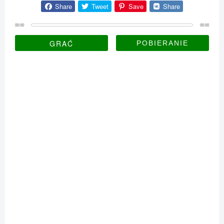
Share
Tweet
Save
Share
00:00
00:00
GRAĆ