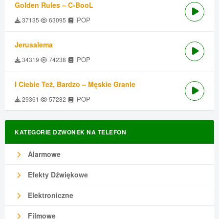
Golden Rules – C-BooL
POP
37135
63095
Jerusalema
POP
34319
74238
I Ciebie Też, Bardzo – Męskie Granie
POP
29361
57282
KATEGORIE DZWONEK NA TELEFON
Alarmowe
Efekty Dźwiękowe
Elektroniczne
Filmowe