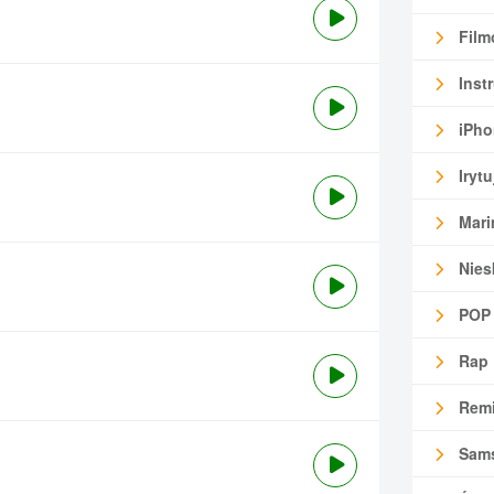
Film
Inst
iPho
Irytu
Mari
Nies
POP
Rap
Remi
Sam