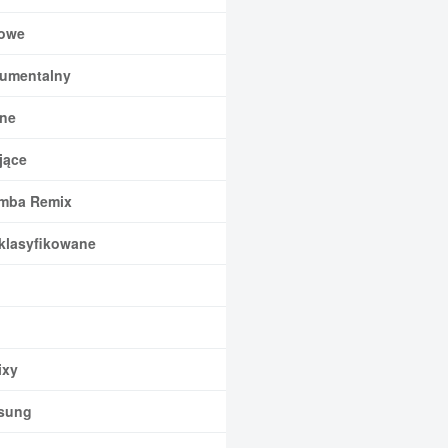
owe
rumentalny
ne
jące
mba Remix
klasyfikowane
xy
sung