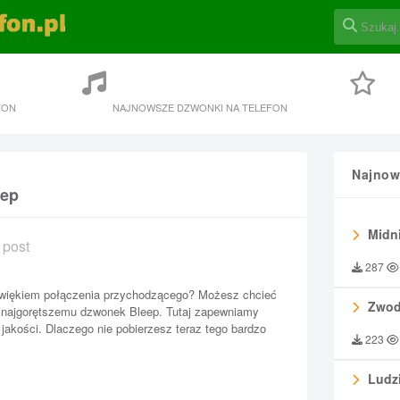
FON
NAJNOWSZE DZWONKI NA TELEFON
Najnow
eep
Midni
 post
287
więkiem połączenia przychodzącego? Możesz chcieć
Zwod
 najgorętszemu dzwonek Bleep. Tutaj zapewniamy
akości. Dlaczego nie pobierzesz teraz tego bardzo
223
Ludzi