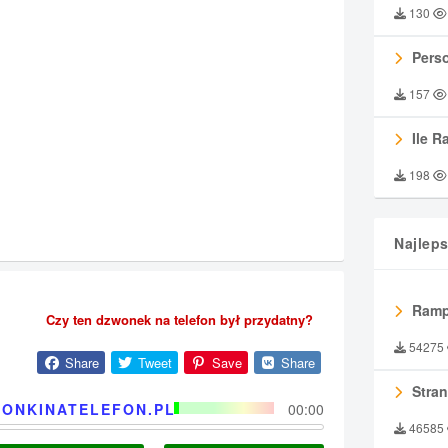
130
Perso
157
Ile R
198
Najlep
Ramp
Czy ten dzwonek na telefon był przydatny?
54275
Share
Tweet
Save
Share
Stran
ONKINATELEFON.PL
00:00
46585