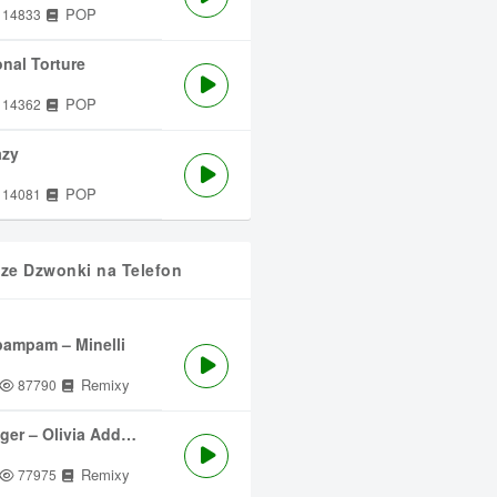
POP
14833
nal Torture
POP
14362
azy
POP
14081
sze Dzwonki na Telefon
ampam – Minelli
Remixy
87790
ger – Olivia Addams
Remixy
77975