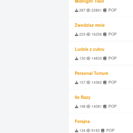
Midnight Train
POP
287
22861
Zwodzisz mnie
POP
223
16256
Ludzie z cukru
POP
130
14833
Personal Torture
POP
157
14362
Ile Razy
POP
198
14081
Ferajna
POP
134
9183