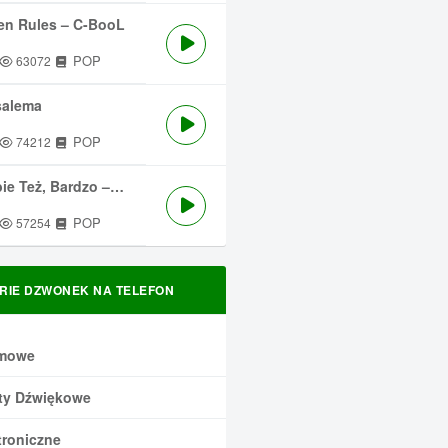
en Rules – C-BooL
POP
63072
salema
POP
74212
 Też, Bardzo – Męskie Granie
POP
57254
RIE DZWONEK NA TELEFON
mowe
ty Dźwiękowe
troniczne