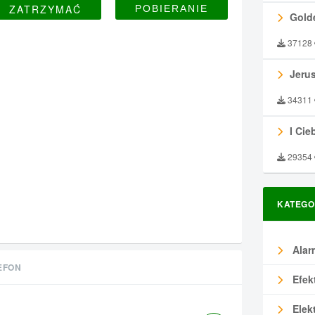
ZATRZYMAĆ
Gold
37128
Jeru
34311
I Ciebie
29354
KATEGO
Alar
EFON
Efek
Elek