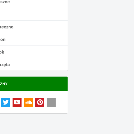
szne
teczne
fon
ok
rzęta
ZNY