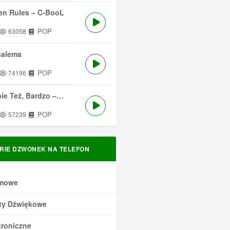
en Rules – C-BooL
POP
63058
salema
POP
74196
 Też, Bardzo – Męskie Granie
POP
57239
RIE DZWONEK NA TELEFON
mowe
ty Dźwiękowe
troniczne