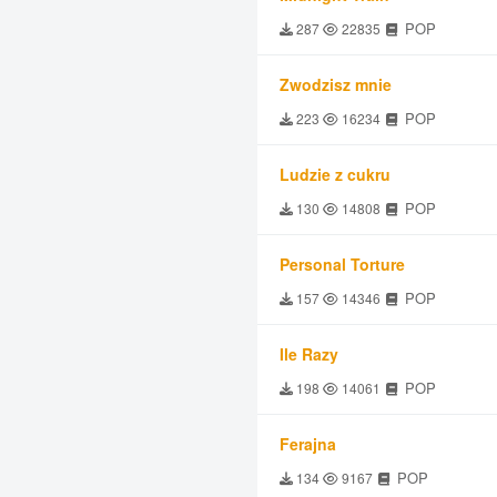
POP
287
22835
Zwodzisz mnie
POP
223
16234
Ludzie z cukru
POP
130
14808
Personal Torture
POP
157
14346
Ile Razy
POP
198
14061
Ferajna
POP
134
9167