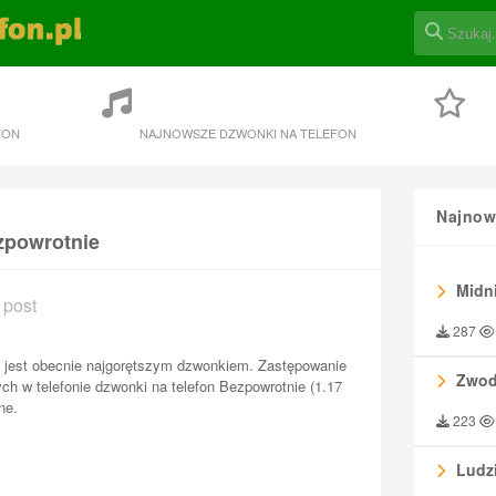
FON
NAJNOWSZE DZWONKI NA TELEFON
Najnow
zpowrotnie
Midni
 post
287
 jest obecnie najgorętszym dzwonkiem. Zastępowanie
Zwod
h w telefonie dzwonki na telefon Bezpowrotnie (1.17
ne.
223
Ludzi