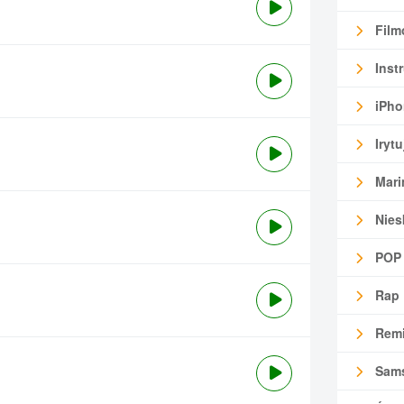
Film
Inst
iPho
Irytu
Mari
Nies
POP
Rap
Remi
Sam