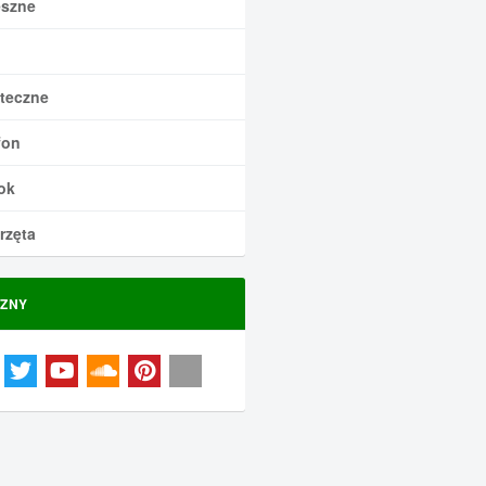
szne
teczne
fon
ok
rzęta
ZNY