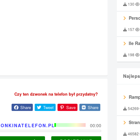
130
Perso
157
Ile R
198
Najlep
Czy ten dzwonek na telefon był przydatny?
Ramp
Share
Tweet
Save
Share
54269
Stran
ONKINATELEFON.PL
00:00
46582