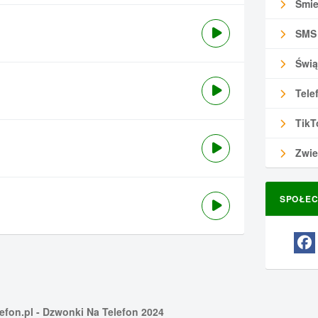
Śmie
SMS
Świą
Tele
TikT
Zwie
SPOŁEC
efon.pl
- Dzwonki Na Telefon 2024