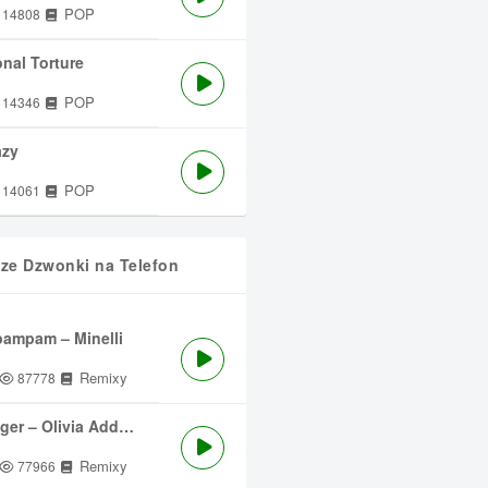
POP
14808
nal Torture
POP
14346
azy
POP
14061
sze Dzwonki na Telefon
ampam – Minelli
Remixy
87778
ger – Olivia Addams
Remixy
77966