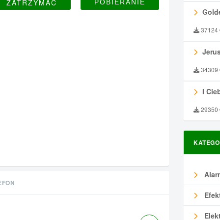
ZATRZYMAĆ
Gold
37124
Jeru
34309
I Ciebie
29350
KATEGO
Alar
EFON
Efek
Elek