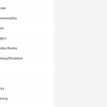
owe
rumentalny
ne
jące
mba Remix
klasyfikowane
xy
sung