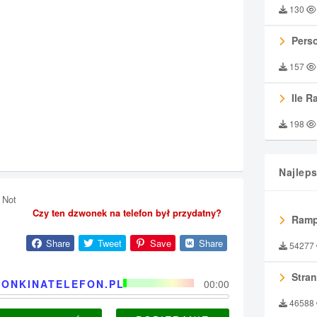
130
Perso
157
Ile R
198
Najlep
 Not
Czy ten dzwonek na telefon był przydatny?
Ramp
Share
Tweet
Save
Share
54277
Stran
ONKINATELEFON.PL
00:00
46588