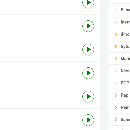
Film
Inst
iPho
Irytu
Mari
Nies
POP
Rap
Remi
Sam