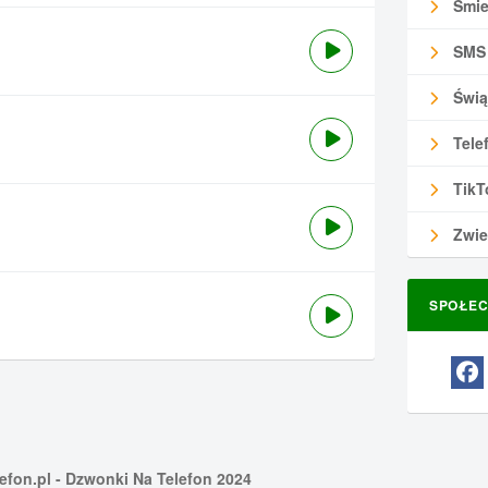
Śmie
SMS
Świą
Tele
TikT
Zwie
SPOŁEC
efon.pl
- Dzwonki Na Telefon 2024