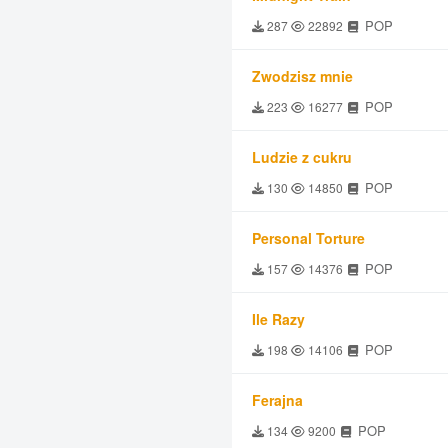
POP
287
22892
Zwodzisz mnie
POP
223
16277
Ludzie z cukru
POP
130
14850
Personal Torture
POP
157
14376
Ile Razy
POP
198
14106
Ferajna
POP
134
9200