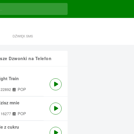
DŹWIĘK SMS
sze Dzwonki na Telefon
ght Train
POP
22892
zisz mnie
POP
16277
e z cukru