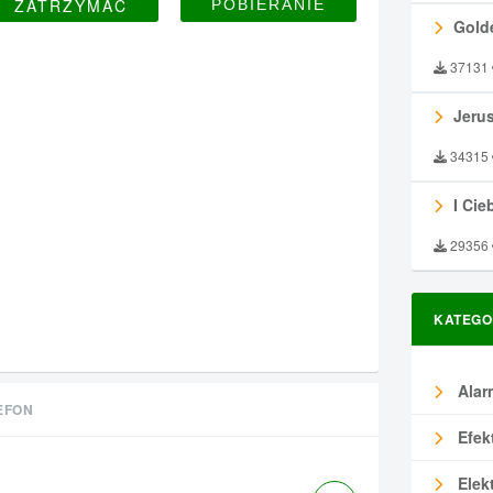
ZATRZYMAĆ
Gold
37131
Jeru
34315
I Ciebie
29356
KATEGO
Alar
EFON
Efek
Elek