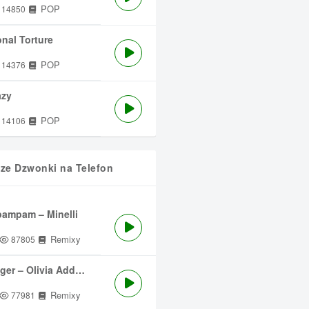
POP
14850
nal Torture
POP
14376
azy
POP
14106
sze Dzwonki na Telefon
ampam – Minelli
Remixy
87805
ger – Olivia Addams
Remixy
77981