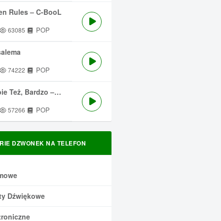
en Rules – C-BooL
POP
63085
salema
POP
74222
 Też, Bardzo – Męskie Granie
POP
57266
RIE DZWONEK NA TELEFON
mowe
ty Dźwiękowe
troniczne