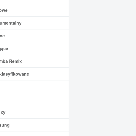
owe
rumentalny
ne
jące
mba Remix
klasyfikowane
xy
sung