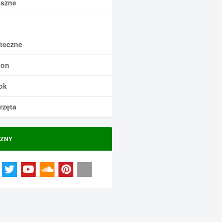
szne
teczne
fon
ok
rzęta
ZNY