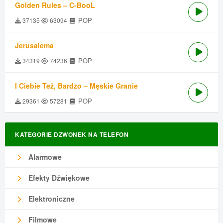
Golden Rules – C-BooL
POP
37135
63094
Jerusalema
POP
34319
74236
I Ciebie Też, Bardzo – Męskie Granie
POP
29361
57281
KATEGORIE DZWONEK NA TELEFON
Alarmowe
Efekty Dźwiękowe
Elektroniczne
Filmowe