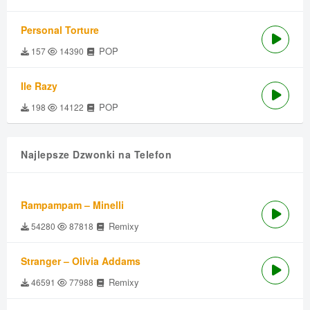
Personal Torture
POP
157
14390
Ile Razy
POP
198
14122
Najlepsze Dzwonki na Telefon
Rampampam – Minelli
Remixy
54280
87818
Stranger – Olivia Addams
Remixy
46591
77988