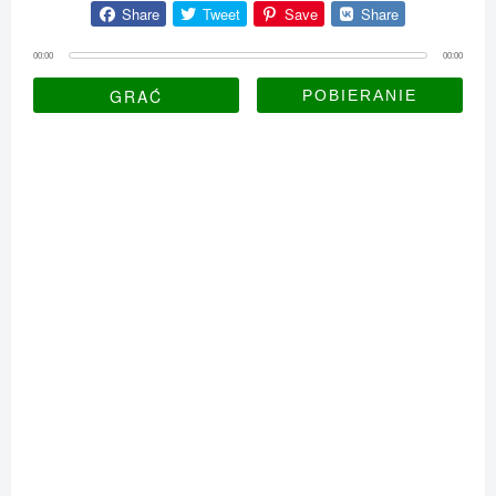
Share
Tweet
Save
Share
00:00
00:00
GRAĆ