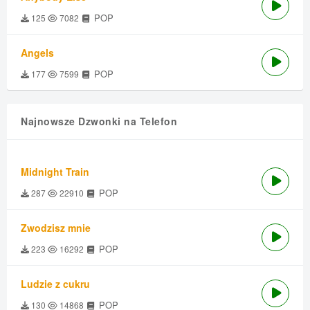
POP
125
7082
Angels
POP
177
7599
Najnowsze Dzwonki na Telefon
Midnight Train
POP
287
22910
Zwodzisz mnie
POP
223
16292
Ludzie z cukru
POP
130
14868