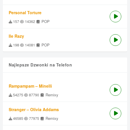
Personal Torture
POP
157
14362
Ile Razy
POP
198
14081
Najlepsze Dzwonki na Telefon
Rampampam – Minelli
Remixy
54275
87790
Stranger – Olivia Addams
Remixy
46585
77975