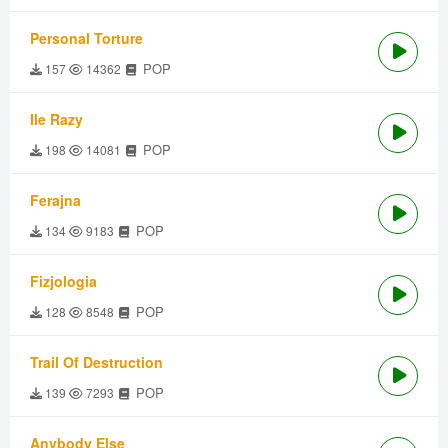
Personal Torture
POP
157
14362
Ile Razy
POP
198
14081
Ferajna
POP
134
9183
Fizjologia
POP
128
8548
Trail Of Destruction
POP
139
7293
Anybody Else