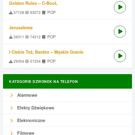
Golden Rules – C-BooL
POP
37128
63072
Jerusalema
POP
34311
74212
I Ciebie Też, Bardzo – Męskie Granie
POP
29354
57254
KATEGORIE DZWONEK NA TELEFON
Alarmowe
Efekty Dźwiękowe
Elektroniczne
Filmowe