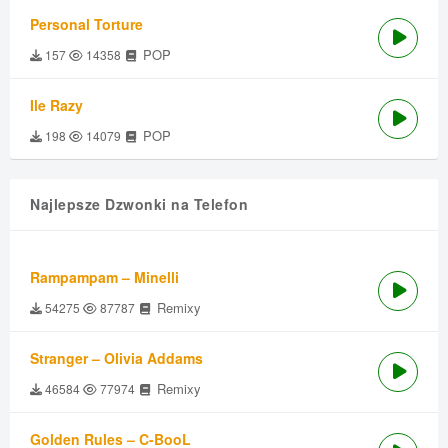
Personal Torture
POP
157
14358
Ile Razy
POP
198
14079
Najlepsze Dzwonki na Telefon
Rampampam – Minelli
Remixy
54275
87787
Stranger – Olivia Addams
Remixy
46584
77974
Golden Rules – C-BooL