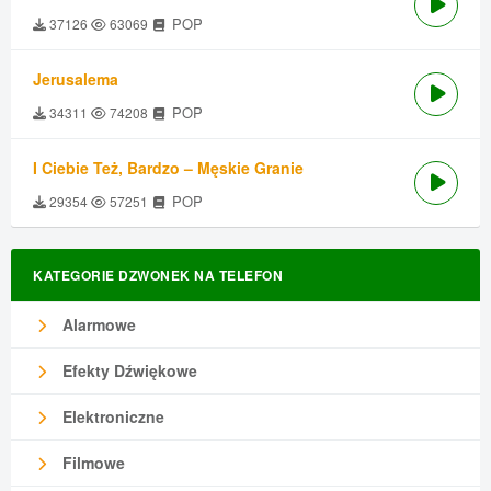
POP
37126
63069
Jerusalema
POP
34311
74208
I Ciebie Też, Bardzo – Męskie Granie
POP
29354
57251
KATEGORIE DZWONEK NA TELEFON
Alarmowe
Efekty Dźwiękowe
Elektroniczne
Filmowe