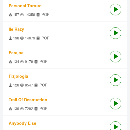
Personal Torture
POP
157
14358
Ile Razy
POP
198
14079
Ferajna
POP
134
9179
Fizjologia
POP
128
8547
Trail Of Destruction
POP
139
7292
Anybody Else