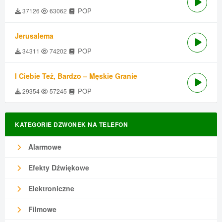
POP
37126
63062
Jerusalema
POP
34311
74202
I Ciebie Też, Bardzo – Męskie Granie
POP
29354
57245
KATEGORIE DZWONEK NA TELEFON
Alarmowe
Efekty Dźwiękowe
Elektroniczne
Filmowe