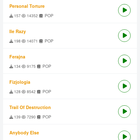
Personal Torture
POP
157
14352
Ile Razy
POP
198
14071
Ferajna
POP
134
9175
Fizjologia
POP
128
8542
Trail Of Destruction
POP
139
7290
Anybody Else