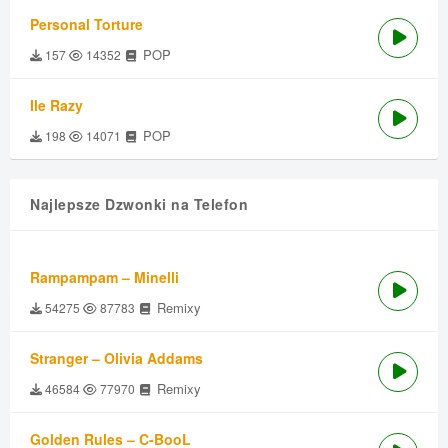
Personal Torture
POP
157
14352
Ile Razy
POP
198
14071
Najlepsze Dzwonki na Telefon
Rampampam – Minelli
Remixy
54275
87783
Stranger – Olivia Addams
Remixy
46584
77970
Golden Rules – C-BooL