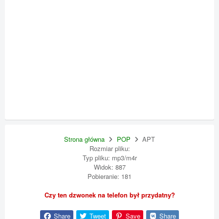
Strona główna
POP
APT
Rozmiar pliku:
Typ pliku: mp3/m4r
Widok: 887
Pobieranie: 181
Czy ten dzwonek na telefon był przydatny?
Share
Tweet
Save
Share