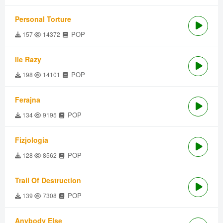
Personal Torture
POP
157
14372
Ile Razy
POP
198
14101
Ferajna
POP
134
9195
Fizjologia
POP
128
8562
Trail Of Destruction
POP
139
7308
Anybody Else