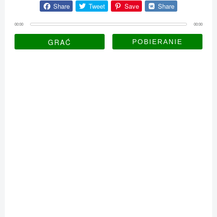
Share
Tweet
Save
Share
00:00
00:00
GRAĆ