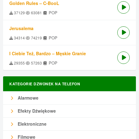
Golden Rules – C-BooL
POP
37129
63081
Jerusalema
POP
34314
74219
I Ciebie Też, Bardzo – Męskie Granie
POP
29355
57263
KATEGORIE DZWONEK NA TELEFON
Alarmowe
Efekty Dźwiękowe
Elektroniczne
Filmowe