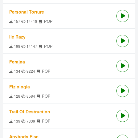
Personal Torture
POP
157
14418
Ile Razy
POP
198
14147
Ferajna
POP
134
9224
Fizjologia
POP
128
8584
Trail Of Destruction
POP
139
7339
Anybody Else