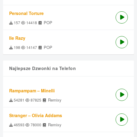
Personal Torture
POP
157
14418
Ile Razy
POP
198
14147
Najlepsze Dzwonki na Telefon
Rampampam – Minelli
Remixy
54281
87825
Stranger – Olivia Addams
Remixy
46593
78000