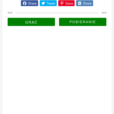
Share
Tweet
Save
Share
00:00
00:00
GRAĆ