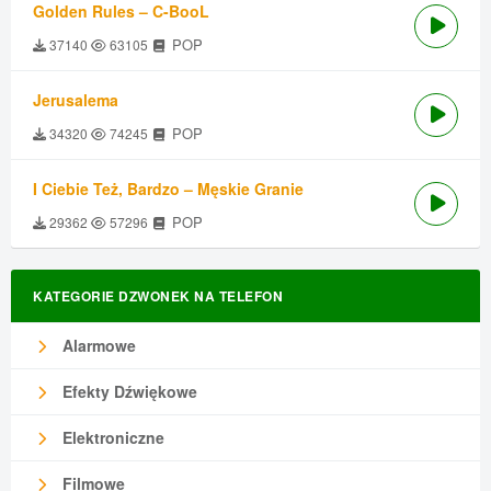
Golden Rules – C-BooL
POP
37140
63105
Jerusalema
POP
34320
74245
I Ciebie Też, Bardzo – Męskie Granie
POP
29362
57296
KATEGORIE DZWONEK NA TELEFON
Alarmowe
Efekty Dźwiękowe
Elektroniczne
Filmowe