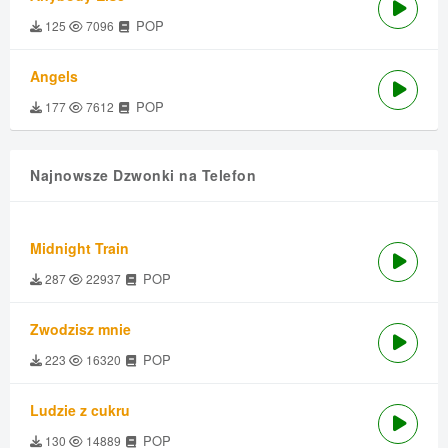
POP
125
7096
Angels
POP
177
7612
Najnowsze Dzwonki na Telefon
Midnight Train
POP
287
22937
Zwodzisz mnie
POP
223
16320
Ludzie z cukru
POP
130
14889