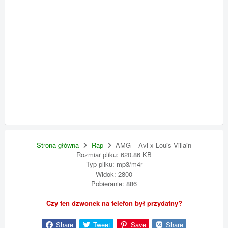
Strona główna
Rap
AMG – Avi x Louis Villain
Rozmiar pliku: 620.86 KB
Typ pliku: mp3/m4r
Widok: 2800
Pobieranie: 886
Czy ten dzwonek na telefon był przydatny?
Share
Tweet
Save
Share