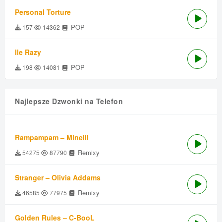
Personal Torture
POP
157
14362
Ile Razy
POP
198
14081
Najlepsze Dzwonki na Telefon
Rampampam – Minelli
Remixy
54275
87790
Stranger – Olivia Addams
Remixy
46585
77975
Golden Rules – C-BooL