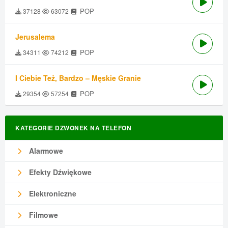
POP
37128
63072
Jerusalema
POP
34311
74212
I Ciebie Też, Bardzo – Męskie Granie
POP
29354
57254
KATEGORIE DZWONEK NA TELEFON
Alarmowe
Efekty Dźwiękowe
Elektroniczne
Filmowe