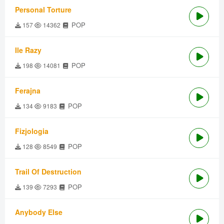
Personal Torture
POP
157
14362
Ile Razy
POP
198
14081
Ferajna
POP
134
9183
Fizjologia
POP
128
8549
Trail Of Destruction
POP
139
7293
Anybody Else