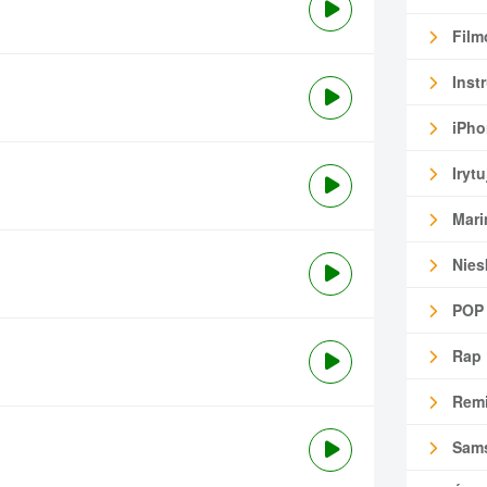
Film
Inst
iPho
Irytu
Mari
Nies
POP
Rap
Remi
Sam