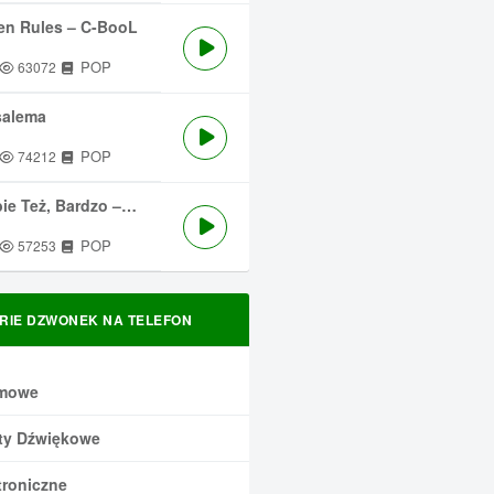
en Rules – C-BooL
POP
63072
salema
POP
74212
 Też, Bardzo – Męskie Granie
POP
57253
RIE DZWONEK NA TELEFON
mowe
ty Dźwiękowe
troniczne