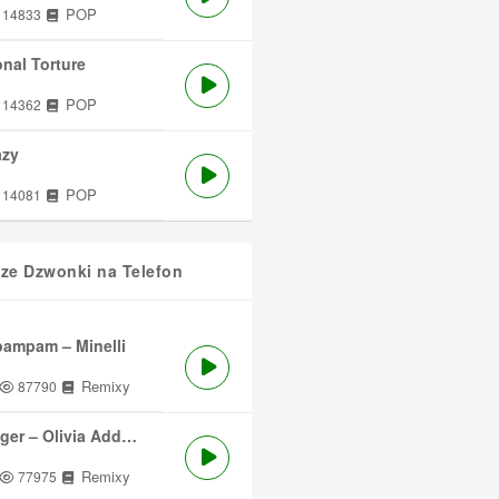
POP
14833
nal Torture
POP
14362
azy
POP
14081
sze Dzwonki na Telefon
ampam – Minelli
Remixy
87790
ger – Olivia Addams
Remixy
77975