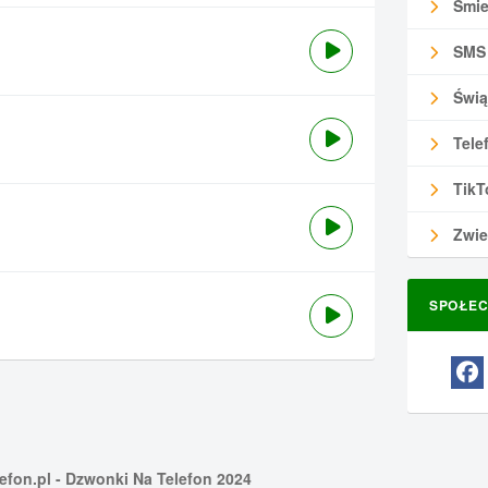
Śmie
SMS
Świą
Tele
TikT
Zwie
SPOŁEC
efon.pl
- Dzwonki Na Telefon 2024