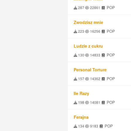
POP
287
22861
Zwodzisz mnie
POP
223
16256
Ludzie z cukru
POP
130
14833
Personal Torture
POP
157
14362
Ile Razy
POP
198
14081
Ferajna
POP
134
9183