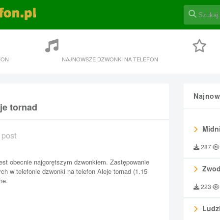
FON
NAJNOWSZE DZWONKI NA TELEFON
Najnow
je tornad
Midni
 post
287
 jest obecnie najgorętszym dzwonkiem. Zastępowanie
Zwod
 w telefonie dzwonki na telefon Aleje tornad (1.15
ne.
223
Ludzi