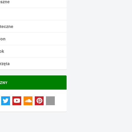
szne
teczne
fon
ok
rzęta
ZNY