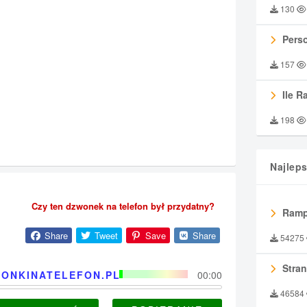
130
Perso
157
Ile R
198
Najlep
Czy ten dzwonek na telefon był przydatny?
Ramp
Share
Tweet
Save
Share
54275
Stran
ONKINATELEFON.PL
00:00
46584