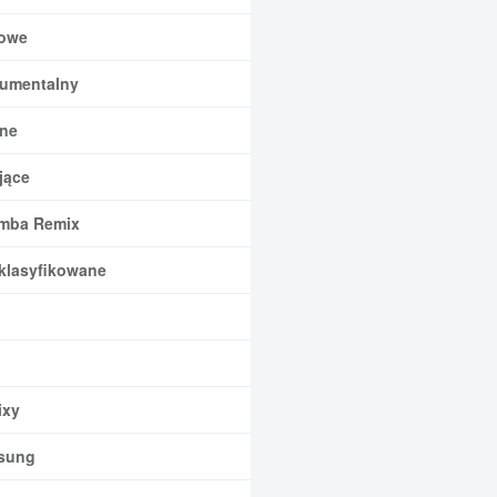
owe
rumentalny
ne
jące
mba Remix
klasyfikowane
xy
sung