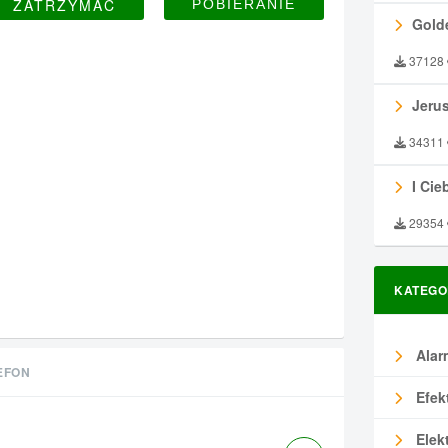
ZATRZYMAĆ
Gold
37128
Jeru
34311
I Ciebie
29354
KATEGO
Alar
EFON
Efek
Elek