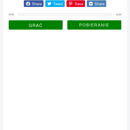
Share
Tweet
Save
Share
00:00
00:00
GRAĆ