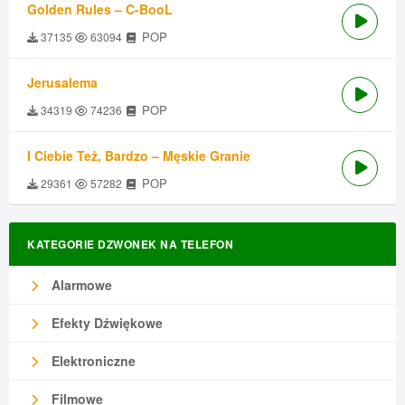
Golden Rules – C-BooL
POP
37135
63094
Jerusalema
POP
34319
74236
I Ciebie Też, Bardzo – Męskie Granie
POP
29361
57282
KATEGORIE DZWONEK NA TELEFON
Alarmowe
Efekty Dźwiękowe
Elektroniczne
Filmowe