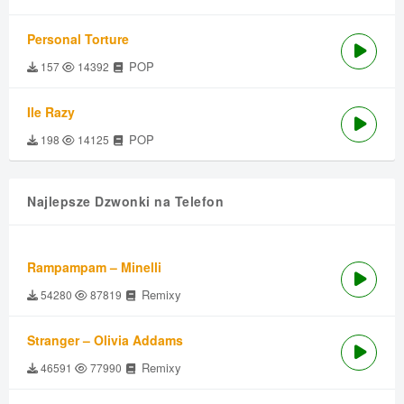
Personal Torture
POP
157
14392
Ile Razy
POP
198
14125
Najlepsze Dzwonki na Telefon
Rampampam – Minelli
Remixy
54280
87819
Stranger – Olivia Addams
Remixy
46591
77990