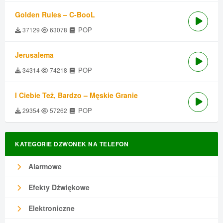
Golden Rules – C-BooL
POP
37129
63078
Jerusalema
POP
34314
74218
I Ciebie Też, Bardzo – Męskie Granie
POP
29354
57262
KATEGORIE DZWONEK NA TELEFON
Alarmowe
Efekty Dźwiękowe
Elektroniczne