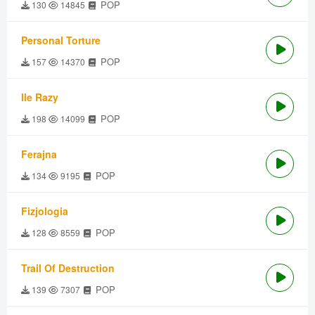
POP
130
14845
Personal Torture
POP
157
14370
Ile Razy
POP
198
14099
Ferajna
POP
134
9195
Fizjologia
POP
128
8559
Trail Of Destruction
POP
139
7307