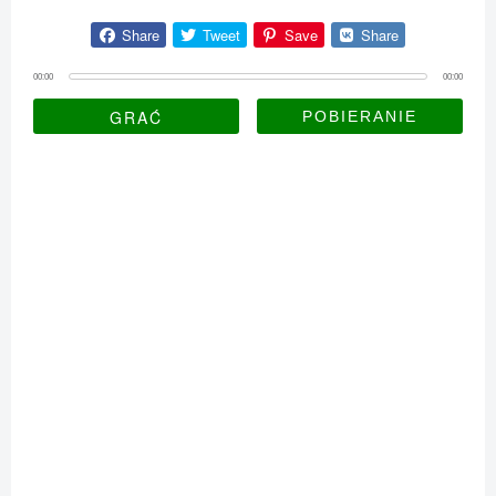
Share
Tweet
Save
Share
00:00
00:00
GRAĆ