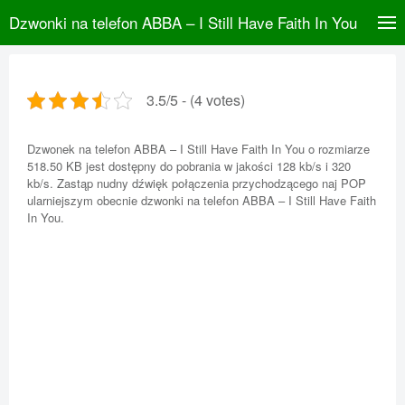
Dzwonki na telefon ABBA – I Still Have Faith In You
3.5/5 - (4 votes)
Dzwonek na telefon ABBA – I Still Have Faith In You o rozmiarze
518.50 KB jest dostępny do pobrania w jakości 128 kb/s i 320
kb/s. Zastąp nudny dźwięk połączenia przychodzącego naj POP
ularniejszym obecnie dzwonki na telefon ABBA – I Still Have Faith
In You.