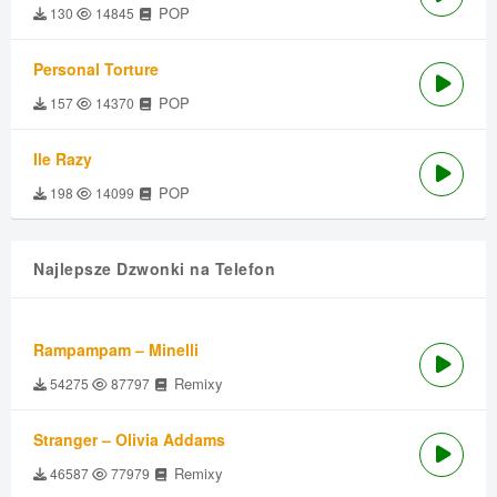
POP
130
14845
Personal Torture
POP
157
14370
Ile Razy
POP
198
14099
Najlepsze Dzwonki na Telefon
Rampampam – Minelli
Remixy
54275
87797
Stranger – Olivia Addams
Remixy
46587
77979