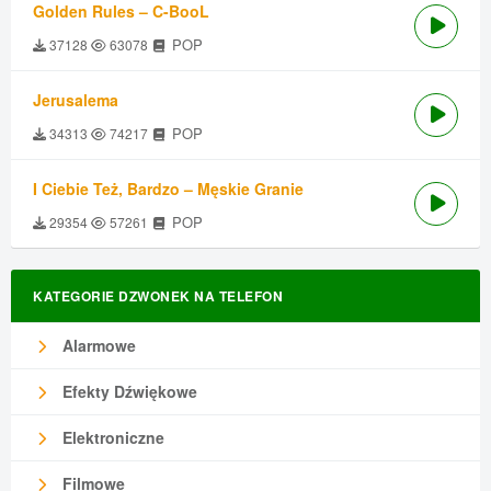
Golden Rules – C-BooL
POP
37128
63078
Jerusalema
POP
34313
74217
I Ciebie Też, Bardzo – Męskie Granie
POP
29354
57261
KATEGORIE DZWONEK NA TELEFON
Alarmowe
Efekty Dźwiękowe
Elektroniczne
Filmowe