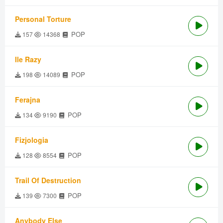
Personal Torture
POP
157
14368
Ile Razy
POP
198
14089
Ferajna
POP
134
9190
Fizjologia
POP
128
8554
Trail Of Destruction
POP
139
7300
Anybody Else