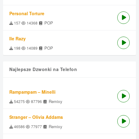
Personal Torture
POP
157
14368
Ile Razy
POP
198
14089
Najlepsze Dzwonki na Telefon
Rampampam – Minelli
Remixy
54275
87796
Stranger – Olivia Addams
Remixy
46586
77977