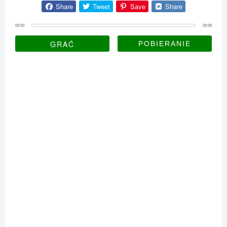
Share
Tweet
Save
Share
00:00
00:00
GRAĆ