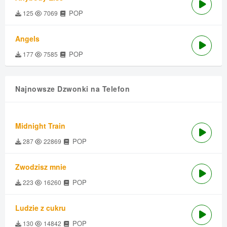
POP
125
7069
Angels
POP
177
7585
Najnowsze Dzwonki na Telefon
Midnight Train
POP
287
22869
Zwodzisz mnie
POP
223
16260
Ludzie z cukru
POP
130
14842