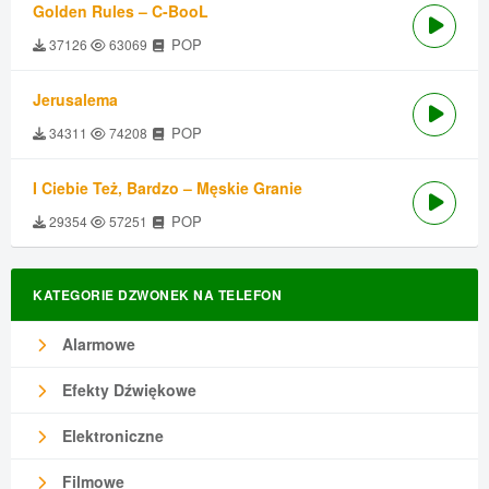
Golden Rules – C-BooL
POP
37126
63069
Jerusalema
POP
34311
74208
I Ciebie Też, Bardzo – Męskie Granie
POP
29354
57251
KATEGORIE DZWONEK NA TELEFON
Alarmowe
Efekty Dźwiękowe
Elektroniczne
Filmowe