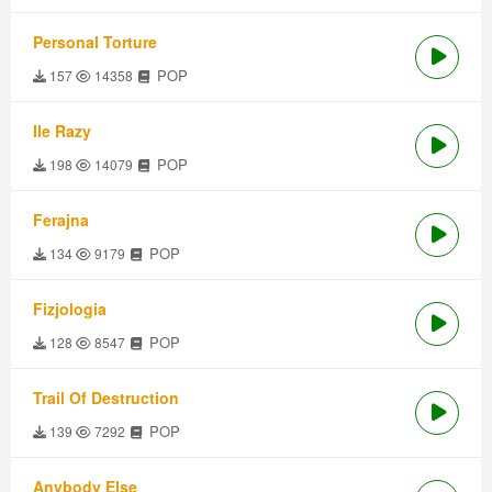
Personal Torture
POP
157
14358
Ile Razy
POP
198
14079
Ferajna
POP
134
9179
Fizjologia
POP
128
8547
Trail Of Destruction
POP
139
7292
Anybody Else