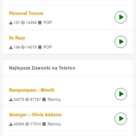
Personal Torture
POP
157
14358
Ile Razy
POP
198
14079
Najlepsze Dzwonki na Telefon
Rampampam – Minelli
Remixy
54275
87787
Stranger – Olivia Addams
Remixy
46584
77974