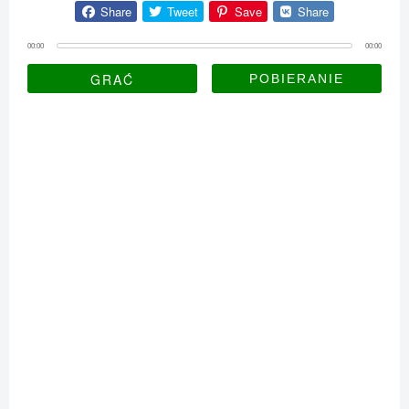
Share
Tweet
Save
Share
00:00
00:00
GRAĆ