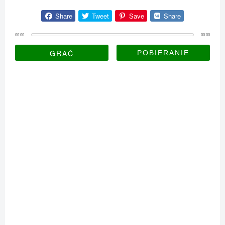
Share
Tweet
Save
Share
00:00
00:00
GRAĆ