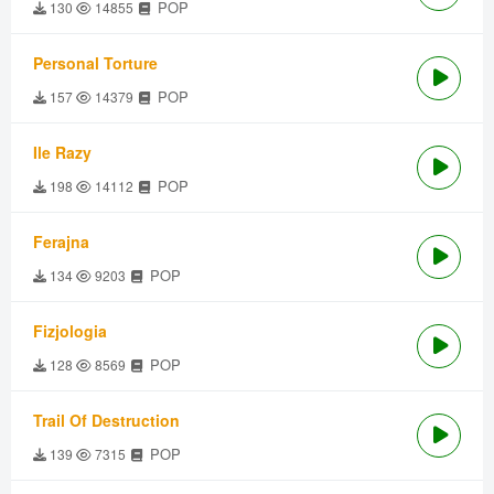
POP
130
14855
Personal Torture
POP
157
14379
Ile Razy
POP
198
14112
Ferajna
POP
134
9203
Fizjologia
POP
128
8569
Trail Of Destruction
POP
139
7315