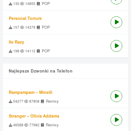
POP
130
14855
Personal Torture
POP
157
14379
Ile Razy
POP
198
14112
Najlepsze Dzwonki na Telefon
Rampampam – Minelli
Remixy
54277
87808
Stranger – Olivia Addams
Remixy
46588
77982