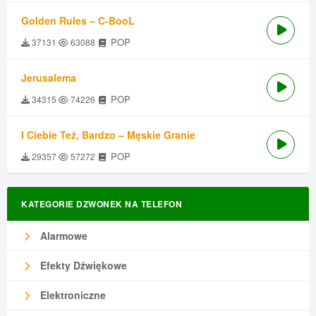
Golden Rules – C-BooL
POP
37131
63088
Jerusalema
POP
34315
74226
I Ciebie Też, Bardzo – Męskie Granie
POP
29357
57272
KATEGORIE DZWONEK NA TELEFON
Alarmowe
Efekty Dźwiękowe
Elektroniczne