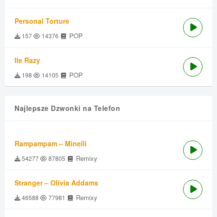
Personal Torture
POP
157
14376
Ile Razy
POP
198
14105
Najlepsze Dzwonki na Telefon
Rampampam – Minelli
Remixy
54277
87805
Stranger – Olivia Addams
Remixy
46588
77981