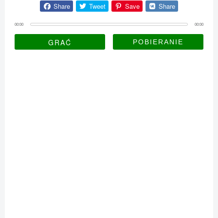
Share
Tweet
Save
Share
00:00
00:00
GRAĆ