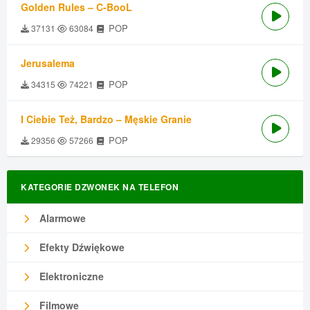
Golden Rules – C-BooL
POP
37131
63084
Jerusalema
POP
34315
74221
I Ciebie Też, Bardzo – Męskie Granie
POP
29356
57266
KATEGORIE DZWONEK NA TELEFON
Alarmowe
Efekty Dźwiękowe
Elektroniczne
Filmowe