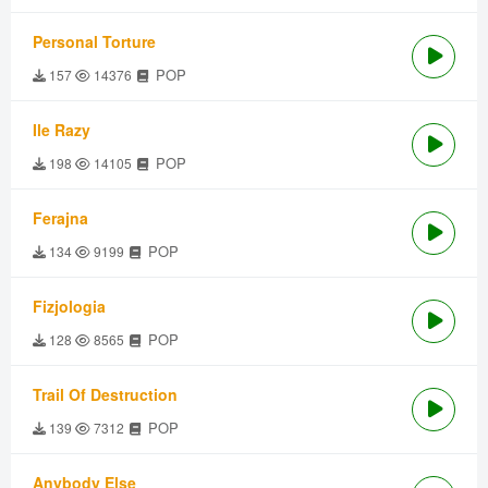
Personal Torture
POP
157
14376
Ile Razy
POP
198
14105
Ferajna
POP
134
9199
Fizjologia
POP
128
8565
Trail Of Destruction
POP
139
7312
Anybody Else